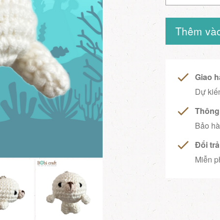
Thêm vào
Giao h
Dự kiến
Thông 
Bảo hà
Đổi tr
Miễn ph