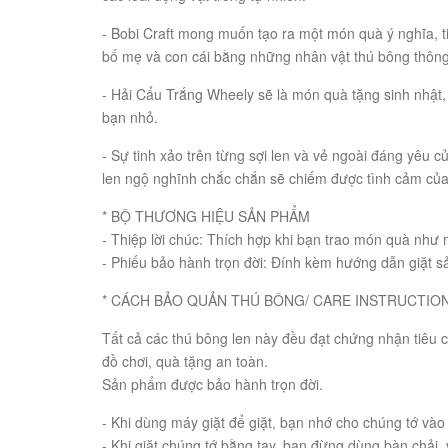
- Bobi Craft mong muốn tạo ra một món quà ý nghĩa, ti
bố mẹ và con cái bằng những nhân vật thú bông thông
- Hải Cẩu Trắng Wheely sẽ là món quà tặng sinh nhật,
bạn nhỏ.
- Sự tinh xảo trên từng sợi len và vẻ ngoài đáng yêu c
len ngộ nghĩnh chắc chắn sẽ chiếm được tình cảm của 
* BỘ THƯƠNG HIỆU SẢN PHẨM
- Thiệp lời chúc: Thích hợp khi bạn trao món quà như
- Phiếu bảo hành trọn đời: Đính kèm hướng dẫn giặt 
* CÁCH BẢO QUẢN THÚ BÔNG/ CARE INSTRUCTION
Tất cả các thú bông len này đều đạt chứng nhận tiêu
đồ chơi, quà tặng an toàn.
Sản phẩm được bảo hành trọn đời.
- Khi dùng máy giặt để giặt, bạn nhớ cho chúng tớ vào t
- Khi giặt chúng tớ bằng tay, bạn đừng dùng bàn chải, 