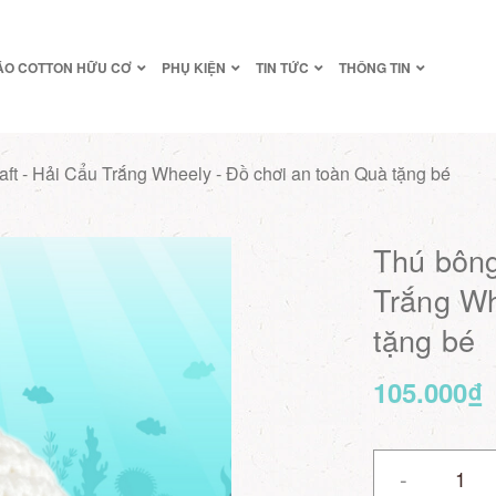
ÁO COTTON HỮU CƠ
PHỤ KIỆN
TIN TỨC
THÔNG TIN
aft - Hải Cẩu Trắng Wheely - Đồ chơi an toàn Quà tặng bé
Thú bông
Trắng Wh
tặng bé
105.000₫
-