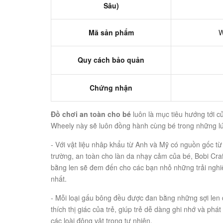
Sâu)
Mã sản phẩm
W
Quy cách bảo quản
Chứng nhận
Đồ chơi an toàn cho bé
luôn là mục tiêu hướng tới c
Wheely này sẽ luôn đồng hành cùng bé trong những lúc
- Với vật liệu nhâp khẩu từ Anh và Mỹ có nguồn gốc từ 
trường, an toàn cho làn da nhạy cảm của bé, Bobi Cra
bằng len sẽ đem đến cho các bạn nhỏ những trải nghiệ
nhất.
- Mỗi loại gấu bông đều được đan bằng những sợi len
thích thị giác của trẻ, giúp trẻ dễ dàng ghi nhớ và phát
các loài động vật trong tự nhiên.