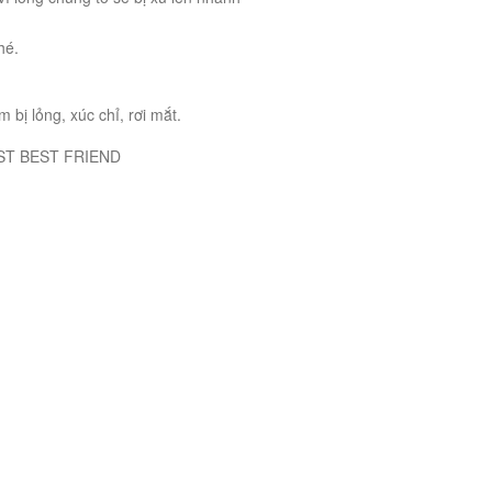
hé.
bị lỏng, xúc chỉ, rơi mắt.
FRIEND