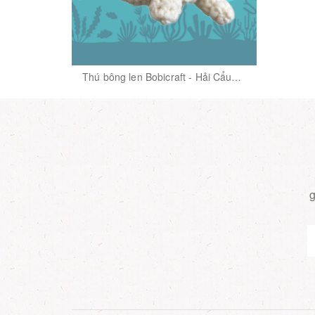
Thú bông len Bobicraft - Hải Cẩu
Trắng Wheely - Đồ chơi an toàn
Quà tặng bé
g