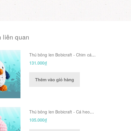
 liên quan
Thú bông len Bobicraft - Chim cánh
cụt Pengu - Đồ chơi an toàn Quà
131.000₫
tặng bé
Thêm vào giỏ hàng
Thú bông len Bobicraft - Cá heo
hồng Dolly - Đồ chơi an toàn Quà
105.000₫
tặng bé