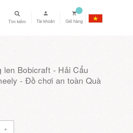
Tài khoản
Giỏ hàng
Tìm kiếm
 len Bobicraft - Hải Cẩu
eely - Đồ chơi an toàn Quà
+