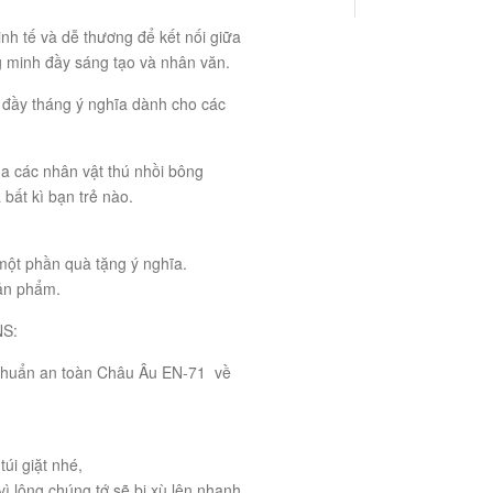
nh tế và dễ thương để kết nối giữa
 minh đầy sáng tạo và nhân văn.
 đầy tháng ý nghĩa dành cho các
ủa các nhân vật thú nhồi bông
bất kì bạn trẻ nào.
 một phần quà tặng ý nghĩa.
sản phẩm.
S:
 chuẩn an toàn Châu Âu EN-71 về
úi giặt nhé,
vì lông chúng tớ sẽ bị xù lên nhanh