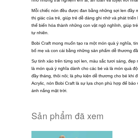
nhỏ những trải nghiệm êm ái, an toàn
và tuyệt vời nhất
Mỗi chiếc nón đều được đan bằng những sợi len đầy m
thị giác của trẻ, giúp trẻ dễ dàng ghi nhớ và phát triển
thể biến hóa thành những con vật ngộ nghĩnh, giúp trẻ 
tự nhiên.
Bobi Craft mong muốn tạo
ra một món quà ý nghĩa, tin
bố mẹ và con cái bằng những sản phẩm dễ thương
đầ
Sự tinh xảo trên từng sợi len, màu sắc tươi sáng, đẹp 
là món quà ý nghĩa dành cho các bé và là món quà độc
đầy tháng, thôi nôi; là phụ kiện dễ thương cho bé khi đ
Acrylic, nón Bobi Craft là sự lựa chọn phù hợp để bảo
ánh nắng mặt trời.
Sản phẩm đã xem