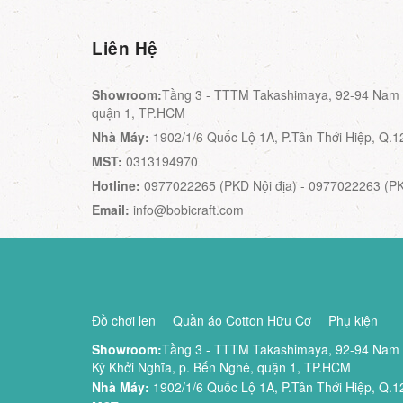
Liên Hệ
Showroom:
Tầng 3 - TTTM Takashimaya, 92-94 Nam K
quận 1, TP.HCM
Nhà Máy:
1902/1/6 Quốc Lộ 1A, P.Tân Thới Hiệp, Q.1
MST:
0313194970
Hotline:
0977022265 (PKD Nội địa) - 0977022263 (P
Email:
info@bobicraft.com
Đồ chơi len
Quần áo Cotton Hữu Cơ
Phụ kiện
Showroom:
Tầng 3 - TTTM Takashimaya, 92-94 Nam
Kỳ Khởi Nghĩa, p. Bến Nghé, quận 1, TP.HCM
Nhà Máy:
1902/1/6 Quốc Lộ 1A, P.Tân Thới Hiệp, Q.1