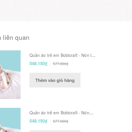
 liên quan
Quần áo trẻ em Bobicraft - Nón len
gấu Bobbie (L) - Cotton hữu cơ
548.150₫
577.000₫
organic an toàn
Thêm vào giỏ hàng
Quần áo trẻ em Bobicraft - Nón
Gấu - Cotton hữu cơ organic an
548.150₫
577.000₫
toàn