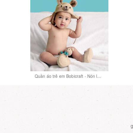
Quần áo trẻ em Bobicraft - Nón len
Kangaroo Karo - Cotton hữu cơ
organic an toàn
g