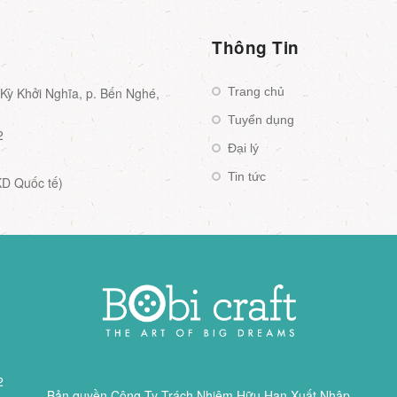
Thông Tin
ỳ Khởi Nghĩa, p. Bến Nghé,
Trang chủ
Tuyển dụng
2
Đại lý
Tin tức
KD Quốc tế)
2
Bản quyền
Công Ty Trách Nhiệm Hữu Hạn Xuất Nhập