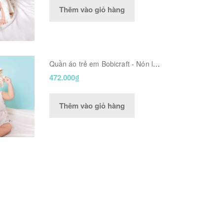
Thêm vào giỏ hàng
Quần áo trẻ em Bobicraft - Nón len
sư tử Leo (L) - Cotton hữu cơ
472.000₫
organic an toàn
Thêm vào giỏ hàng