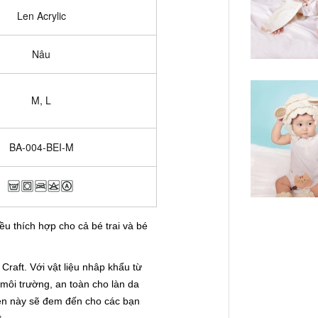
Len Acrylic
Nâu
M, L
BA-004-BEI-M
u thích hợp cho cả bé trai và bé
Craft. Với vật liệu nhâp khẩu từ
 môi trường, an toàn cho làn da
len này sẽ đem đến cho các bạn