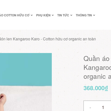
ÁO COTTON HỮU CƠ
PHỤ KIỆN
TIN TỨC
THÔNG TIN
 Nón len Kangaroo Karo - Cotton hữu cơ organic an toàn
Quần áo 
Kangaroo
organic 
368.000₫
-