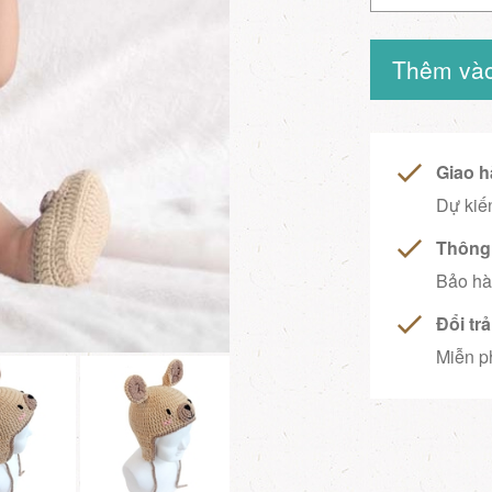
Thêm vào
Giao h
Dự kiến
Thông 
Bảo hà
Đổi tr
Miễn ph