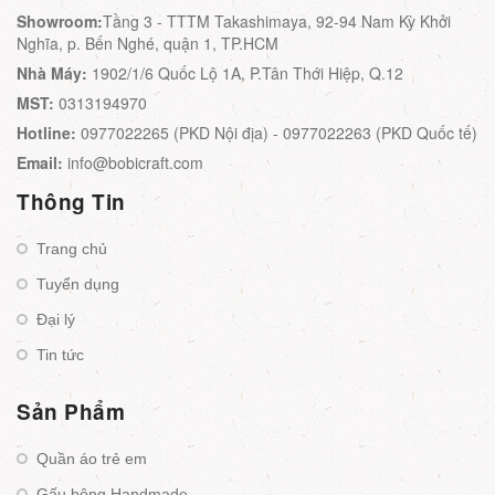
Showroom:
Tầng 3 - TTTM Takashimaya, 92-94 Nam Kỳ Khởi
Nghĩa, p. Bến Nghé, quận 1, TP.HCM
Nhà Máy:
1902/1/6 Quốc Lộ 1A, P.Tân Thới Hiệp, Q.12
MST:
0313194970
Hotline:
0977022265 (PKD Nội địa) - 0977022263 (PKD Quốc tế)
Email:
info@bobicraft.com
Thông Tin
Trang chủ
Tuyển dụng
Đại lý
Tin tức
Sản Phẩm
Quần áo trẻ em
Gấu bông Handmade