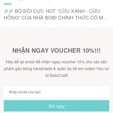
🎉🎉 BỘ ĐÔI CỰC HOT “CỪU XANH - CỪU
HỒNG” CỦA NHÀ BOBI CHÍNH THỨC CÓ MẶT
TẠI FAHASA 🎉
NHẬN NGAY VOUCHER 10%!!!
Hãy để lại email để nhận ngay voucher 10% cho các sản
phẩm gấu bông handmade & quần áo trẻ em cotton hữu cơ
từ BobiCraft!
Gửi ngay