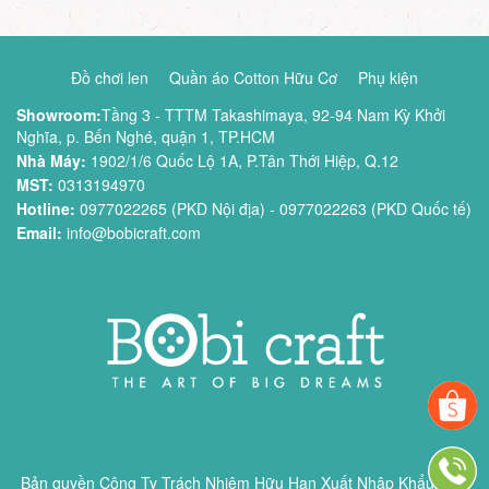
Đồ chơi len
Quần áo Cotton Hữu Cơ
Phụ kiện
Showroom:
Tầng 3 - TTTM Takashimaya, 92-94 Nam Kỳ Khởi
Nghĩa, p. Bến Nghé, quận 1, TP.HCM
Nhà Máy:
1902/1/6 Quốc Lộ 1A, P.Tân Thới Hiệp, Q.12
MST:
0313194970
Hotline:
0977022265 (PKD Nội địa) - 0977022263 (PKD Quốc tế)
Email:
info@bobicraft.com
Bản quyền
Công Ty Trách Nhiệm Hữu Hạn Xuất Nhập Khẩu Bobi