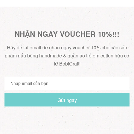
TẠI FAHASA 🎉
NHẬN NGAY VOUCHER 10%!!!
Hãy để lại email để nhận ngay voucher 10% cho các sản
phẩm gấu bông handmade & quần áo trẻ em cotton hữu cơ
từ BobiCraft!
Gửi ngay