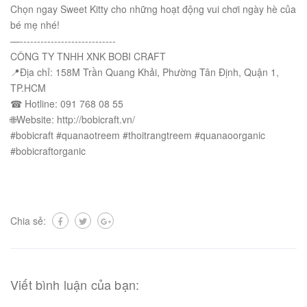
Chọn ngay Sweet Kitty cho những hoạt động vui chơi ngày hè của
bé mẹ nhé!
—----------------------------
CÔNG TY TNHH XNK BOBI CRAFT
📍Địa chỉ: 158M Trần Quang Khải, Phường Tân Định, Quận 1,
TP.HCM
☎ Hotline: 091 768 08 55
🌐Website: http://bobicraft.vn/
#bobicraft #quanaotreem #thoitrangtreem #quanaoorganic
#bobicraftorganic
Chia sẻ:
Viết bình luận của bạn: