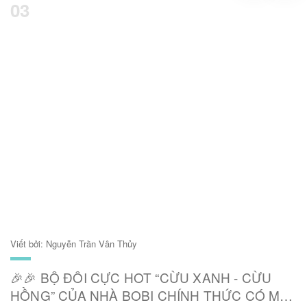
03
Viết bởi: Nguyễn Trần Vân Thủy
🎉🎉 BỘ ĐÔI CỰC HOT “CỪU XANH - CỪU
HỒNG” CỦA NHÀ BOBI CHÍNH THỨC CÓ MẶT