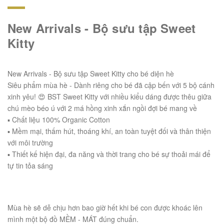
New Arrivals - Bộ sưu tập Sweet
Kitty
New Arrivals - Bộ sưu tập Sweet Kitty cho bé diện hè
Siêu phẩm mùa hè - Dành riêng cho bé đã cập bến với 5 bộ cánh
xinh yêu! 😍 BST Sweet Kitty với nhiều kiểu dáng được thêu giữa
chú mèo béo ú với 2 má hồng xinh xắn ngồi đợi bé mang về
▪ Chất liệu 100% Organic Cotton
▪ Mềm mại, thấm hút, thoáng khí, an toàn tuyệt đối và thân thiện
với môi trường
▪ Thiết kế hiện đại, đa năng và thời trang cho bé sự thoải mái để
tự tin tỏa sáng
Mùa hè sẽ dễ chịu hơn bao giờ hết khi bé con được khoác lên
mình một bộ đồ MỀM - MÁT đúng chuẩn.