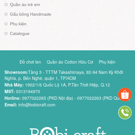
Quần áo trẻ em
Gấu bông Handmade
Phụ kiện
Catalogue
Đồ chơi len
Quần áo Cotton Hữu Cơ
Phụ kiện
Showroom:
Tầng 3 - TTTM Takashimaya, 92-94 Nam Kỳ Khởi
Nghĩa, p. Bến Nghé, quận 1, TP.HCM
Nhà Máy:
1902/1/6 Quốc Lộ 1A, P.Tân Thới Hiệp, Q.12
MST:
0313194970
Hotline:
0977022265 (PKD Nội địa) - 0977022263 (PKD Quốc tế)
Email:
info@bobicraft.com