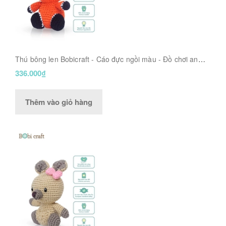
Thú bông len Bobicraft - Cáo đực ngồi màu - Đồ chơi an
toàn Quà tặng bé
336.000₫
Thêm vào giỏ hàng