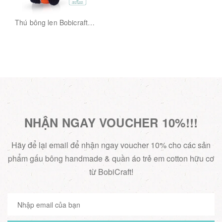
Thú bông len Bobicraft -
Cáo cái ngồi màu - Đồ
chơi an toàn Quà tặng
bé
NHẬN NGAY VOUCHER 10%!!!
Hãy để lại email để nhận ngay voucher 10% cho các sản
phẩm gấu bông handmade & quần áo trẻ em cotton hữu cơ
từ BobiCraft!