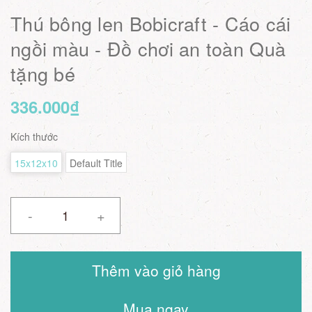
Thú bông len Bobicraft - Cáo cái
ngồi màu - Đồ chơi an toàn Quà
tặng bé
336.000₫
Kích thước
15x12x10
Default Title
-
+
Thêm vào giỏ hàng
Mua ngay