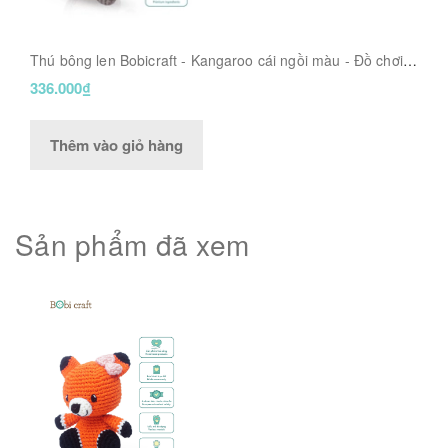
Thú bông len Bobicraft - Kangaroo cái ngồi màu - Đồ chơi
an toàn Quà tặng bé
336.000₫
Thêm vào giỏ hàng
Sản phẩm đã xem