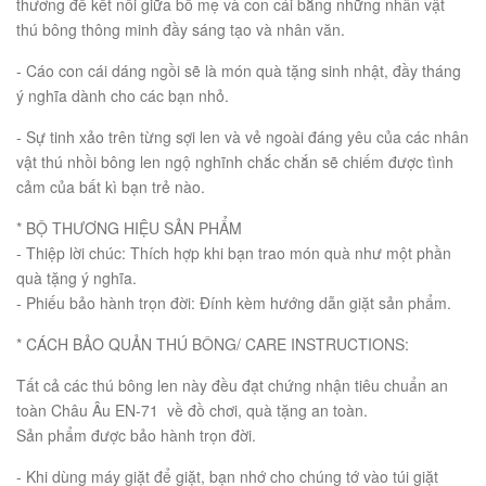
thương để kết nối giữa bố mẹ và con cái bằng những nhân vật
thú bông thông minh đầy sáng tạo và nhân văn.
- Cáo con cái dáng ngồi sẽ là món quà tặng sinh nhật, đầy tháng
ý nghĩa dành cho các bạn nhỏ.
- Sự tinh xảo trên từng sợi len và vẻ ngoài đáng yêu của các nhân
vật thú nhồi bông len ngộ nghĩnh chắc chắn sẽ chiếm được tình
cảm của bất kì bạn trẻ nào.
* BỘ THƯƠNG HIỆU SẢN PHẨM
- Thiệp lời chúc: Thích hợp khi bạn trao món quà như một phần
quà tặng ý nghĩa.
- Phiếu bảo hành trọn đời: Đính kèm hướng dẫn giặt sản phẩm.
* CÁCH BẢO QUẢN THÚ BÔNG/ CARE INSTRUCTIONS:
Tất cả các thú bông len này đều đạt chứng nhận tiêu chuẩn an
toàn Châu Âu EN-71 về đồ chơi, quà tặng an toàn.
Sản phẩm được bảo hành trọn đời.
- Khi dùng máy giặt để giặt, bạn nhớ cho chúng tớ vào túi giặt