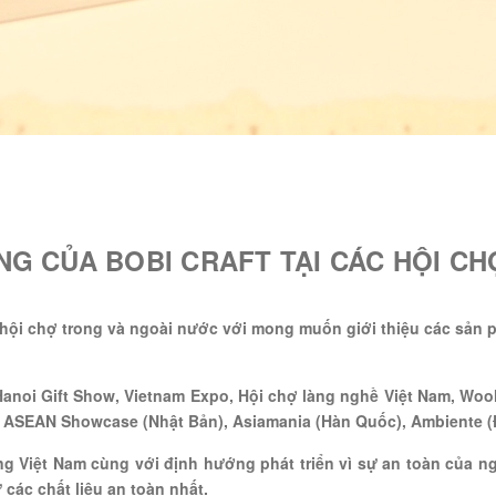
NG CỦA BOBI CRAFT TẠI CÁC HỘI C
g hội chợ trong và ngoài nước với mong muốn giới thiệu các sản
 Hanoi Gift Show, Vietnam Expo, Hội chợ làng nghề Việt Nam, Wool
ỹ), ASEAN Showcase (Nhật Bản), Asiamania (Hàn Quốc), Ambiente (
Việt Nam cùng với định hướng phát triển vì sự an toàn của ngư
các chất liệu an toàn nhất.