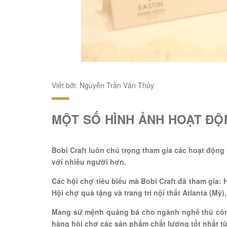
Viết bởi: Nguyễn Trần Vân Thủy
MỘT SỐ HÌNH ẢNH HOẠT ĐỘ
Bobi Craft luôn chú trọng tham gia các hoạt độn
với nhiều người hơn.
Các hội chợ tiêu biểu mà Bobi Craft đã tham gia:
Hội chợ quà tặng và trang trí nội thất Atlanta (M
Mang sứ mệnh quảng bá cho ngành nghề thủ công 
hàng hội chợ các sản phẩm chất lượng tốt nhất từ 