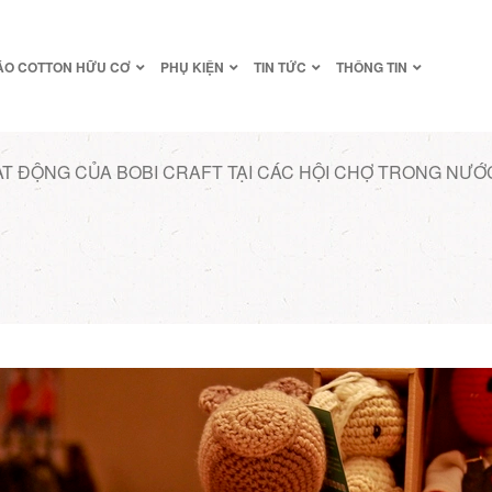
ÁO COTTON HỮU CƠ
PHỤ KIỆN
TIN TỨC
THÔNG TIN
ẠT ĐỘNG CỦA BOBI CRAFT TẠI CÁC HỘI CHỢ TRONG NƯỚ