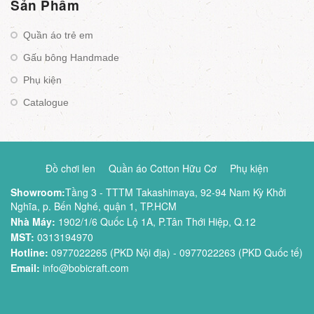
Sản Phẩm
Quần áo trẻ em
Gấu bông Handmade
Phụ kiện
Catalogue
Đồ chơi len
Quần áo Cotton Hữu Cơ
Phụ kiện
Showroom:
Tầng 3 - TTTM Takashimaya, 92-94 Nam Kỳ Khởi
Nghĩa, p. Bến Nghé, quận 1, TP.HCM
Nhà Máy:
1902/1/6 Quốc Lộ 1A, P.Tân Thới Hiệp, Q.12
MST:
0313194970
Hotline:
0977022265 (PKD Nội địa) - 0977022263 (PKD Quốc tế)
Email:
info@bobicraft.com