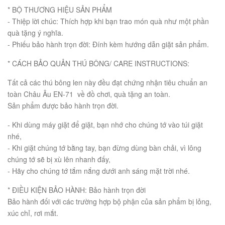
* BỘ THƯƠNG HIỆU SẢN PHẨM
- Thiệp lời chúc: Thích hợp khi bạn trao món quà như một phần
quà tặng ý nghĩa.
- Phiếu bảo hành trọn đời: Đính kèm hướng dẫn giặt sản phẩm.
* CÁCH BẢO QUẢN THÚ BÔNG/ CARE INSTRUCTIONS:
Tất cả các thú bông len này đều đạt chứng nhận tiêu chuẩn an
toàn Châu Âu EN-71 về đồ chơi, quà tặng an toàn.
Sản phẩm được bảo hành trọn đời.
- Khi dùng máy giặt để giặt, bạn nhớ cho chúng tớ vào túi giặt
nhé,
- Khi giặt chúng tớ bằng tay, bạn đừng dùng bàn chải, vì lông
chúng tớ sẽ bị xù lên nhanh đấy,
- Hãy cho chúng tớ tắm nắng dưới anh sáng mặt trời nhé.
* ĐIỀU KIỆN BẢO HÀNH: Bảo hành trọn đời
Bảo hành đối với các trường hợp bộ phận của sản phẩm bị lỏng,
xúc chỉ, rơi mắt.