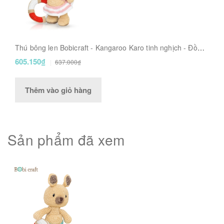
Thú bông len Bobicraft - Kangaroo Karo tinh nghịch - Đồ
bơi - Đồ chơi an toàn Quà tặng bé
605.150₫
637.000₫
Thêm vào giỏ hàng
Sản phẩm đã xem