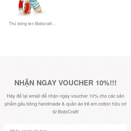
Thú bông len Bobicraft -
Kangaroo Karu tinh
nghịch - Đồ bơi - Đồ chơi
an toàn Quà tặng bé
NHẬN NGAY VOUCHER 10%!!!
Hãy để lại email để nhận ngay voucher 10% cho các sản
phẩm gấu bông handmade & quần áo trẻ em cotton hữu cơ
từ BobiCraft!