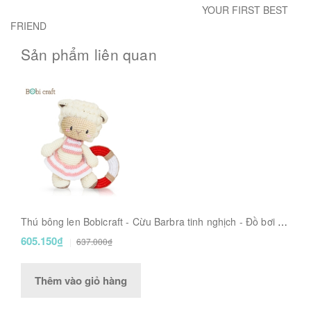
YOUR FIRST BEST
FRIEND
Sản phẩm liên quan
Thú bông len Bobicraft - Cừu Barbra tinh nghịch - Đồ bơi -
Đồ chơi an toàn Quà tặng bé
605.150₫
637.000₫
Thêm vào giỏ hàng