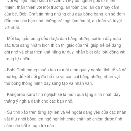
- Với vật liệu nhâp khẩu từ Anh và Mỹ có nguồn gốc từ thiên
nhiên, thân thiện với môi trường, an toàn cho làn da nhạy cảm
của bé, Bobi Craft tin rằng những chú gấu bông bằng len sẽ đem
đến cho các bạn nhỏ những trải nghiệm êm ái, an toàn và tuyệt
vời nhất.
- Mỗi loại gấu bông đều được đan bằng những sợi len đầy màu
sắc tươi sáng nhằm kích thích thị giác của trẻ, giúp trẻ dễ dàng
ghi nhớ và phát triển khả năng tư duy, nhận biết các loài động vật
trong tự nhiên.
- Bobi Craft mong muốn tạo ra một món quà ý nghĩa, tinh tế và dễ
thương để kết nối giữa bố mẹ và con cái bằng những nhân vật
thú bông thông minh đầy sáng tạo và nhân văn.
- Kangaroo Karu tinh nghịch sẽ là món quà tặng sinh nhật, đầy
tháng ý nghĩa dành cho các bạn nhỏ.
- Sự tinh xảo trên từng sợi len và vẻ ngoài đáng yêu của các nhân
vật thú nhồi bông len ngộ nghĩnh chắc chắn sẽ chiếm được tình
cảm của bất kì bạn trẻ nào.