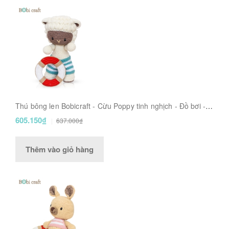
Thú bông len Bobicraft - Cừu Poppy tinh nghịch - Đồ bơi -
Đồ chơi an toàn Quà tặng bé
605.150₫
637.000₫
Thêm vào giỏ hàng