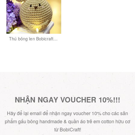
Thú bông len Bobicraft -
Kangaroo Karu lục lạc -
Đồ chơi an toàn Quà
tặng bé
NHẬN NGAY VOUCHER 10%!!!
Hãy để lại email để nhận ngay voucher 10% cho các sản
phẩm gấu bông handmade & quần áo trẻ em cotton hữu cơ
từ BobiCraft!