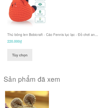
Thú bông len Bobicraft - Cáo Fennis lục lạc - Đồ chơi an
toàn Quà tặng bé
220.000₫
Tùy chọn
Sản phẩm đã xem