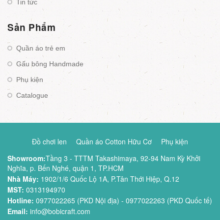
Tin tức
Sản Phẩm
Quần áo trẻ em
Gấu bông Handmade
Phụ kiện
Catalogue
Đồ chơi len
Quần áo Cotton Hữu Cơ
Phụ kiện
Showroom:
Tầng 3 - TTTM Takashimaya, 92-94 Nam Kỳ Khởi
Nghĩa, p. Bến Nghé, quận 1, TP.HCM
Nhà Máy:
1902/1/6 Quốc Lộ 1A, P.Tân Thới Hiệp, Q.12
MST:
0313194970
Hotline:
0977022265 (PKD Nội địa) - 0977022263 (PKD Quốc tế)
Email:
info@bobicraft.com