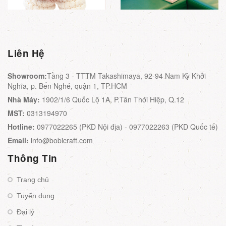
Liên Hệ
Showroom:
Tầng 3 - TTTM Takashimaya, 92-94 Nam Kỳ Khởi
Nghĩa, p. Bến Nghé, quận 1, TP.HCM
Nhà Máy:
1902/1/6 Quốc Lộ 1A, P.Tân Thới Hiệp, Q.12
MST:
0313194970
Hotline:
0977022265 (PKD Nội địa) - 0977022263 (PKD Quốc tế)
Email:
info@bobicraft.com
Thông Tin
Trang chủ
Tuyển dụng
Đại lý