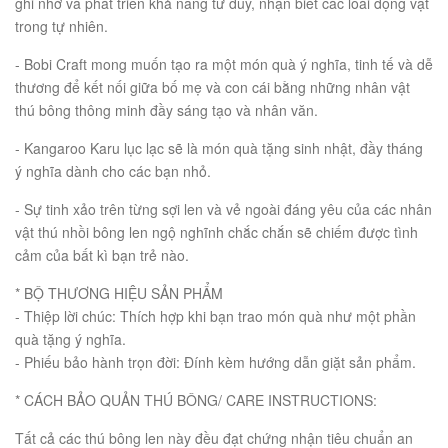
ghi nhớ và phát triển khả năng tư duy, nhận biết các loài động vật
trong tự nhiên.
- Bobi Craft mong muốn tạo ra một món quà ý nghĩa, tinh tế và dễ
thương để kết nối giữa bố mẹ và con cái bằng những nhân vật
thú bông thông minh đầy sáng tạo và nhân văn.
- Kangaroo Karu lục lạc sẽ là món quà tặng sinh nhật, đầy tháng
ý nghĩa dành cho các bạn nhỏ.
- Sự tinh xảo trên từng sợi len và vẻ ngoài đáng yêu của các nhân
vật thú nhồi bông len ngộ nghĩnh chắc chắn sẽ chiếm được tình
cảm của bất kì bạn trẻ nào.
* BỘ THƯƠNG HIỆU SẢN PHẨM
- Thiệp lời chúc: Thích hợp khi bạn trao món quà như một phần
quà tặng ý nghĩa.
- Phiếu bảo hành trọn đời: Đính kèm hướng dẫn giặt sản phẩm.
* CÁCH BẢO QUẢN THÚ BÔNG/ CARE INSTRUCTIONS:
Tất cả các thú bông len này đều đạt chứng nhận tiêu chuẩn an