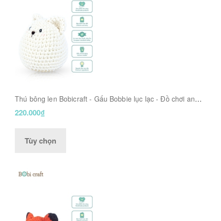
Thú bông len Bobicraft - Gấu Bobbie lục lạc - Đồ chơi an
toàn Quà tặng bé
220.000₫
Tùy chọn