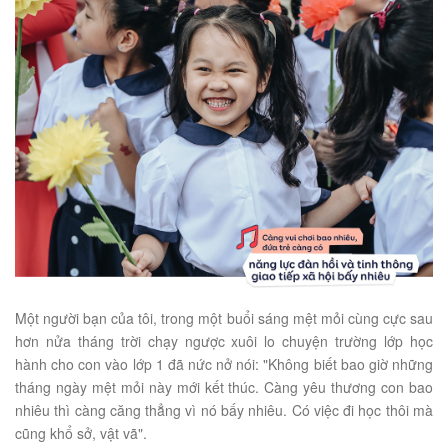
Một người bạn của tôi, trong một buổi sáng mệt mỏi cùng cực sau
hơn nửa tháng trời chạy ngược xuôi lo chuyện trường lớp học
hành cho con vào lớp 1 đã nức nở nói: "Không biết bao giờ những
tháng ngày mệt mỏi này mới kết thúc. Càng yêu thương con bao
nhiêu thì càng căng thẳng vì nó bấy nhiêu. Có việc đi học thôi mà
cũng khổ sở, vật vã".