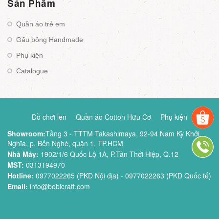
Sản Phẩm
Quần áo trẻ em
Gấu bông Handmade
Phụ kiện
Catalogue
Đồ chơi len
Quần áo Cotton Hữu Cơ
Phụ kiện
Showroom:
Tầng 3 - TTTM Takashimaya, 92-94 Nam Kỳ Khởi
Nghĩa, p. Bến Nghé, quận 1, TP.HCM
Nhà Máy:
1902/1/6 Quốc Lộ 1A, P.Tân Thới Hiệp, Q.12
MST:
0313194970
Hotline:
0977022265 (PKD Nội địa) - 0977022263 (PKD Quốc tế)
Email:
info@bobicraft.com