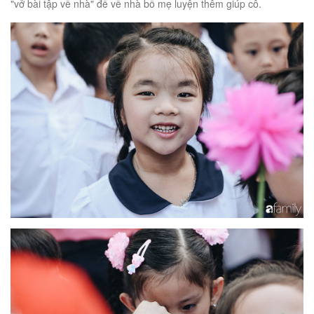
"vở bài tập về nhà" để về nhà bố mẹ luyện thêm giúp cô.