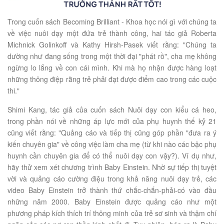
Trong cuốn sách Becoming Brilliant - Khoa học nói gì với chúng ta
về việc nuôi dạy một đứa trẻ thành công, hai tác giả Roberta
Michnick Golinkoff và Kathy Hirsh-Pasek viết rằng: "Chúng ta
dường như đang sống trong một thời đại "phát rồ", cha mẹ không
ngừng lo lắng về con cái mình. Khi mà họ nhận được hàng loạt
những thông điệp rằng trẻ phải đạt được điểm cao trong các cuộc
thi."
Shimi Kang, tác giả của cuốn sách Nuôi dạy con kiểu cá heo,
trong phần nói về những áp lực mới của phụ huynh thế kỷ 21
cũng viết rằng: "Quảng cáo và tiếp thị cũng góp phần "đưa ra ý
kiến chuyên gia" về công việc làm cha mẹ (từ khi nào các bậc phụ
huynh cần chuyên gia để có thể nuôi dạy con vậy?). Ví dụ như,
hãy thử xem xét chương trình Baby Einstein. Nhờ sự tiếp thị tuyệt
vời và quảng cáo cường điệu trong khả năng nuôi dạy trẻ, các
video Baby Einstein trở thành thứ chắc-chắn-phải-có vào đầu
những năm 2000. Baby Einstein được quảng cáo như một
phương pháp kích thích trí thông minh của trẻ sơ sinh và thậm chí