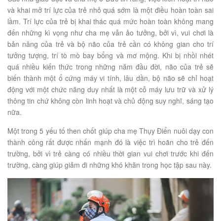
và khai mở trí lực của trẻ nhỏ quá sớm là một điều hoàn toàn sai
lầm. Trí lực của trẻ bị khai thác quá mức hoàn toàn không mang
đến những kì vọng như cha mẹ vẫn ảo tưởng, bởi vì, vui chơi là
bản năng của trẻ và bộ não của trẻ cần có không gian cho trí
tưởng tượng, trí tò mò bay bổng và mơ mộng. Khi bị nhồi nhét
quá nhiều kiến thức trong những năm đầu đời, não của trẻ sẽ
biến thành một ổ cứng máy vi tính, lâu dần, bộ não sẽ chỉ hoạt
động với một chức năng duy nhất là một cỗ máy lưu trữ và xử lý
thông tin chứ không còn linh hoạt và chủ động suy nghĩ, sáng tạo
nữa.
Một trong 5 yếu tố then chốt giúp cha mẹ Thụy Điển nuôi dạy con
thành công rất được nhấn mạnh đó là việc trì hoãn cho trẻ đến
trường, bởi vì trẻ càng có nhiều thời gian vui chơi trước khi đến
trường, càng giúp giảm đi những khó khăn trong học tập sau này.