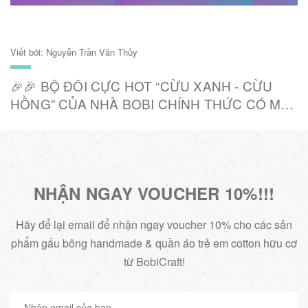
Viết bởi: Nguyễn Trần Vân Thủy
Tổng hợp một vài feedback cực yêu từ các
khách hàng nhí nhà Bobi Craft
NHẬN NGAY VOUCHER 10%!!!
Hãy để lại email để nhận ngay voucher 10% cho các sản
phẩm gấu bông handmade & quần áo trẻ em cotton hữu cơ
từ BobiCraft!