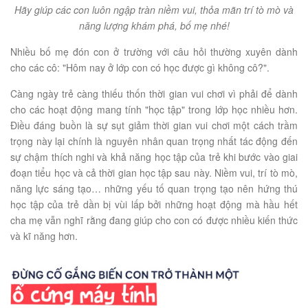
Hãy giúp các con luôn ngập tràn niềm vui, thỏa mãn trí tò mò và
năng lượng khám phá, bố mẹ nhé!
Nhiều bố mẹ đón con ở trường với câu hỏi thường xuyên dành
cho các cô: "Hôm nay ở lớp con có học được gì không cô?".
Càng ngày trẻ càng thiếu thốn thời gian vui chơi vì phải để dành
cho các hoạt động mang tính "học tập" trong lớp học nhiều hơn.
Điều đáng buồn là sự sụt giảm thời gian vui chơi một cách trầm
trọng này lại chính là nguyên nhân quan trọng nhất tác động đến
sự chậm thích nghi và khả năng học tập của trẻ khi bước vào giai
đoạn tiểu học và cả thời gian học tập sau này. Niềm vui, trí tò mò,
năng lực sáng tạo… những yếu tố quan trọng tạo nên hứng thú
học tập của trẻ dần bị vùi lấp bởi những hoạt động mà hầu hết
cha mẹ vẫn nghĩ rằng đang giúp cho con có được nhiều kiến thức
và kĩ năng hơn.