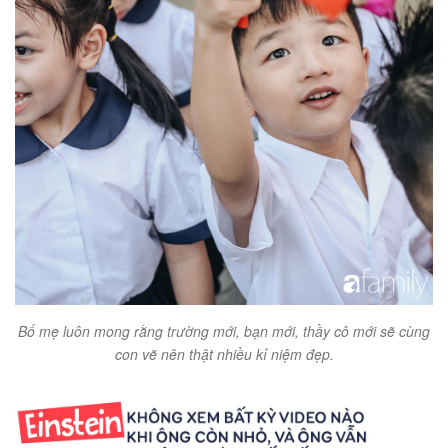
Bố mẹ luôn mong rằng trường mới, bạn mới, thầy cô mới sẽ cùng
con vẽ nên thật nhiều kỉ niệm đẹp.