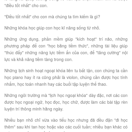
"điều tốt nhất" cho con.
"Điều tốt nhất" cho con mà chúng ta tìm kiếm là gì?
Những khóa học giúp con học kĩ năng sống từ nhỏ.
Những ứng dụng, phần mềm giúp "kích hoạt" trí não, những
phương pháp để con "học bằng tiềm thức", những tài liệu giúp
"thúc đẩy" những năng lực tiềm ẩn của con, để "tăng cường" nội
lực và khả năng tiềm tàng trong con.
Những lịch sinh hoạt ngoại khóa liên tu bất tận, con chúng ta cần
học piano hay ít ra cũng phải là violon, chúng cần được học tính
nhẩm, học toán nhanh hay các buổi tập luyện thể thao.
Những ngôi trường mà "lịch học ngoại khóa" dày đặc, nơi các con
được học ngoại ngữ, học đọc, học chữ, được làm các bài tập rèn
luyện trí thông minh hằng ngày.
Nhiều bạn nhỏ chỉ vừa vào tiểu học nhưng đã đều đặn "đi học
thêm" sau khi tan học hoặc vào các cuối tuần; nhiều bạn khác có