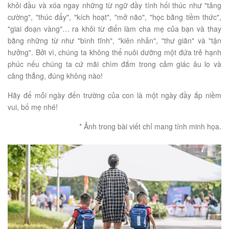
khỏi đầu và xóa ngay những từ ngữ đầy tính hối thúc như "tăng
cường", "thúc đẩy", "kích hoạt", "mở não", "học bằng tiềm thức",
"giai đoạn vàng"… ra khỏi từ điển làm cha mẹ của bạn và thay
bằng những từ như "bình tĩnh", "kiên nhẫn", "thư giãn" và "tận
hưởng". Bởi vì, chúng ta không thể nuôi dưỡng một đứa trẻ hạnh
phúc nếu chúng ta cứ mãi chìm đắm trong cảm giác âu lo và
căng thẳng, đúng không nào!
Hãy để mỗi ngày đến trường của con là một ngày đầy ắp niềm
vui, bố mẹ nhé!
* Ảnh trong bài viết chỉ mang tính minh họa.