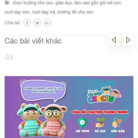
chọn trường cho con
,
giáo dục
,
làm sao gần gũi với con
,
nuôi dạy con
,
nuôi dạy trẻ
,
trường tốt cho con
Chia sẻ:
Các bài viết khác
04