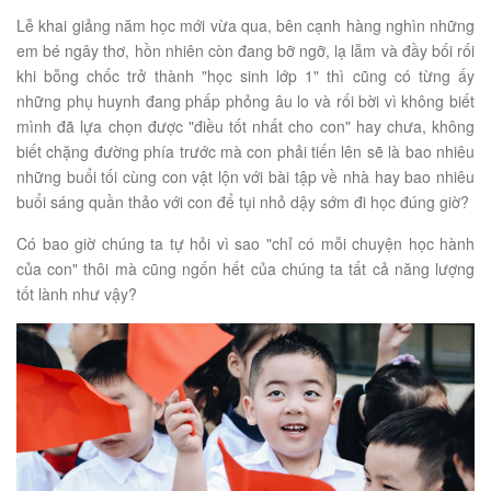
Lễ khai giảng năm học mới vừa qua, bên cạnh hàng nghìn những
em bé ngây thơ, hồn nhiên còn đang bỡ ngỡ, lạ lẫm và đầy bối rối
khi bỗng chốc trở thành "học sinh lớp 1" thì cũng có từng ấy
những phụ huynh đang phấp phỏng âu lo và rối bời vì không biết
mình đã lựa chọn được "điều tốt nhất cho con" hay chưa, không
biết chặng đường phía trước mà con phải tiến lên sẽ là bao nhiêu
những buổi tối cùng con vật lộn với bài tập về nhà hay bao nhiêu
buổi sáng quần thảo với con để tụi nhỏ dậy sớm đi học đúng giờ?
Có bao giờ chúng ta tự hỏi vì sao "chỉ có mỗi chuyện học hành
của con" thôi mà cũng ngốn hết của chúng ta tất cả năng lượng
tốt lành như vậy?