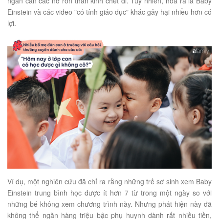
ngăn cản các nơ ron thần kinh chết đi. Tuy nhiên, hóa ra là Baby
Einstein và các video "có tính giáo dục" khác gây hại nhiều hơn có
lợi.
Ví dụ, một nghiên cứu đã chỉ ra rằng những trẻ sơ sinh xem Baby
Einstein trung bình học được ít hơn 7 từ trong một ngày so với
những bé không xem chương trình này. Nhưng phát hiện này đã
không thể ngăn hàng triệu bậc phụ huynh dành rất nhiều tiền,