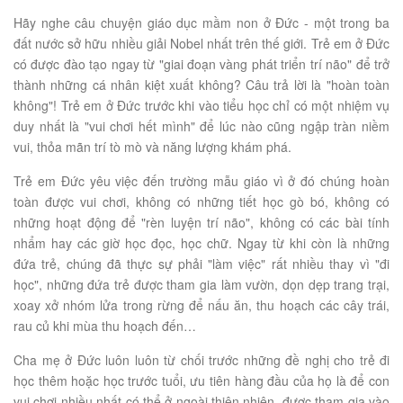
Hãy nghe câu chuyện giáo dục mầm non ở Đức - một trong ba
đất nước sở hữu nhiều giải Nobel nhất trên thế giới. Trẻ em ở Đức
có được đào tạo ngay từ "giai đoạn vàng phát triển trí não" để trở
thành những cá nhân kiệt xuất không? Câu trả lời là "hoàn toàn
không"! Trẻ em ở Đức trước khi vào tiểu học chỉ có một nhiệm vụ
duy nhất là "vui chơi hết mình" để lúc nào cũng ngập tràn niềm
vui, thỏa mãn trí tò mò và năng lượng khám phá.
Trẻ em Đức yêu việc đến trường mẫu giáo vì ở đó chúng hoàn
toàn được vui chơi, không có những tiết học gò bó, không có
những hoạt động để "rèn luyện trí não", không có các bài tính
nhẩm hay các giờ học đọc, học chữ. Ngay từ khi còn là những
đứa trẻ, chúng đã thực sự phải "làm việc" rất nhiều thay vì "đi
học", những đứa trẻ được tham gia làm vườn, dọn dẹp trang trại,
xoay xở nhóm lửa trong rừng để nấu ăn, thu hoạch các cây trái,
rau củ khi mùa thu hoạch đến…
Cha mẹ ở Đức luôn luôn từ chối trước những đề nghị cho trẻ đi
học thêm hoặc học trước tuổi, ưu tiên hàng đầu của họ là để con
vui chơi nhiều nhất có thể ở ngoài thiên nhiên, được tham gia vào