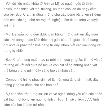
- Với vật liệu nhâp khẩu từ Anh và Mỹ có nguồn gốc từ thiên
nhiên, thân thiện với môi trường, an toàn cho làn da nhạy cảm
của bé, Bobi Craft tin rằng những chú gấu bông bằng len sẽ đem
đến cho các bạn nhỏ những trải nghiệm êm ái, an toàn và tuyệt
vời nhất.
- Mỗi loại gấu bông đều được đan bằng những sợi len đầy màu
sắc tươi sáng nhằm kích thích thị giác của trẻ, giúp trẻ dễ dàng
ghi nhớ và phát triển khả năng tư duy, nhận biết các loài động vật
trong tự nhiên.
- Bobi Craft mong muốn tạo ra một món quà ý nghĩa, tinh tế và dễ
thương để kết nối giữa bố mẹ và con cái bằng những nhân vật
thú bông thông minh đầy sáng tạo và nhân văn.
- Combo thỏ trứng phục sinh sẽ là món quà tặng sinh nhật, đầy
tháng ý nghĩa dành cho các bạn nhỏ.
- Sự tinh xảo trên từng sợi len và vẻ ngoài đáng yêu của các nhân
vật thú nhồi bông len ngộ nghĩnh chắc chắn sẽ chiếm được tình
cảm của bất kì bạn trẻ nào.