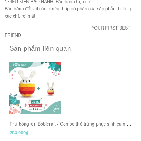
* ĐIỀU KIỆN BẢO HÀNH: Bảo hành trọn đời
Bảo hành đối với các trường hợp bộ phận của sản phẩm bị lỏng,
xúc chỉ, rơi mắt.
YOUR FIRST BEST
FRIEND
Sản phẩm liên quan
Thú bông len Bobicraft - Combo thỏ trứng phục sinh cam -
Đồ chơi an toàn Quà tặng bé
294.000₫