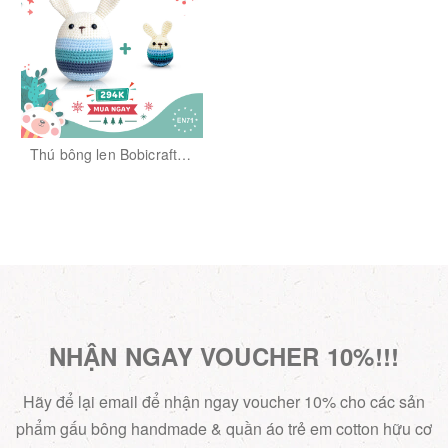
Thú bông len Bobicraft -
Combo thỏ trứng phục
sinh xanh - Đồ chơi an
toàn Quà tặng bé
NHẬN NGAY VOUCHER 10%!!!
Hãy để lại email để nhận ngay voucher 10% cho các sản
phẩm gấu bông handmade & quần áo trẻ em cotton hữu cơ