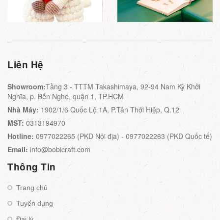
Liên Hệ
Showroom:
Tầng 3 - TTTM Takashimaya, 92-94 Nam Kỳ Khởi
Nghĩa, p. Bến Nghé, quận 1, TP.HCM
Nhà Máy:
1902/1/6 Quốc Lộ 1A, P.Tân Thới Hiệp, Q.12
MST:
0313194970
Hotline:
0977022265 (PKD Nội địa) - 0977022263 (PKD Quốc tế)
Email:
info@bobicraft.com
Thông Tin
Trang chủ
Tuyển dụng
Đại lý