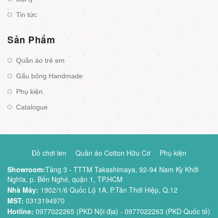
Tin tức
Sản Phẩm
Quần áo trẻ em
Gấu bông Handmade
Phụ kiện
Catalogue
Đồ chơi len
Quần áo Cotton Hữu Cơ
Phụ kiện
Showroom:
Tầng 3 - TTTM Takashimaya, 92-94 Nam Kỳ Khởi
Nghĩa, p. Bến Nghé, quận 1, TP.HCM
Nhà Máy:
1902/1/6 Quốc Lộ 1A, P.Tân Thới Hiệp, Q.12
MST:
0313194970
Hotline:
0977022265 (PKD Nội địa) - 0977022263 (PKD Quốc tế)