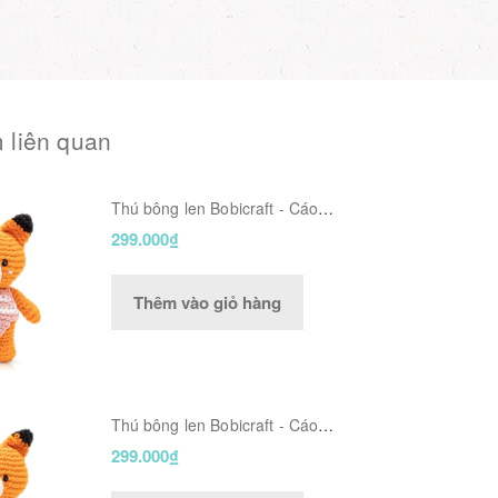
 liên quan
Thú bông len Bobicraft - Cáo
Foxxie Nhí - Đồ bơi - Đồ chơi an
299.000₫
toàn Quà tặng bé
Thêm vào giỏ hàng
Thú bông len Bobicraft - Cáo
Fennis Nhí - Đồ bơi - Đồ chơi an
299.000₫
toàn Quà tặng bé