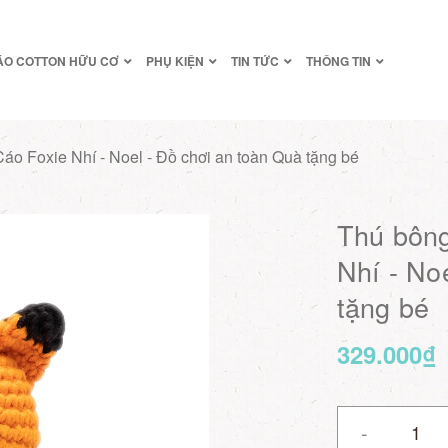
ÁO COTTON HỮU CƠ
PHỤ KIỆN
TIN TỨC
THÔNG TIN
Cáo Foxie Nhí - Noel - Đồ chơi an toàn Quà tặng bé
Thú bông
Nhí - No
tặng bé
329.000₫
-