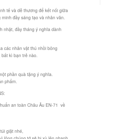
nh tế và dễ thương để kết nối giữa
 minh đầy sáng tạo và nhân văn.
nh nhật, đầy tháng ý nghĩa dành
ủa các nhân vật thú nhồi bông
bất kì bạn trẻ nào.
 một phần quà tặng ý nghĩa.
sản phẩm.
S:
 chuẩn an toàn Châu Âu EN-71 về
úi giặt nhé,
vì lông chúng tớ sẽ bị xù lên nhanh