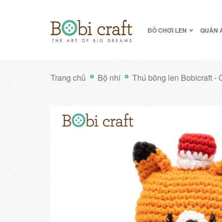
ĐỒ CHƠI LEN
QUẦN 
Trang chủ
Bộ nhí
Thú bông len Bobicraft - 