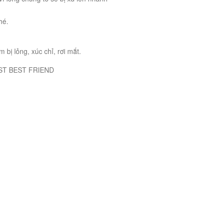
hé.
bị lỏng, xúc chỉ, rơi mắt.
FRIEND