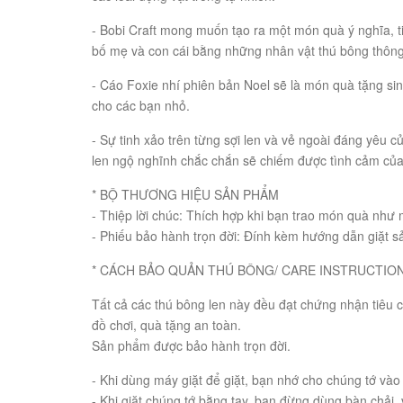
- Bobi Craft mong muốn tạo ra một món quà ý nghĩa, ti
bố mẹ và con cái bằng những nhân vật thú bông thông
- Cáo Foxie nhí phiên bản Noel sẽ là món quà tặng si
cho các bạn nhỏ.
- Sự tinh xảo trên từng sợi len và vẻ ngoài đáng yêu c
len ngộ nghĩnh chắc chắn sẽ chiếm được tình cảm của 
* BỘ THƯƠNG HIỆU SẢN PHẨM
- Thiệp lời chúc: Thích hợp khi bạn trao món quà như
- Phiếu bảo hành trọn đời: Đính kèm hướng dẫn giặt 
* CÁCH BẢO QUẢN THÚ BÔNG/ CARE INSTRUCTION
Tất cả các thú bông len này đều đạt chứng nhận tiêu
đồ chơi, quà tặng an toàn.
Sản phẩm được bảo hành trọn đời.
- Khi dùng máy giặt để giặt, bạn nhớ cho chúng tớ vào t
- Khi giặt chúng tớ bằng tay, bạn đừng dùng bàn chải, 