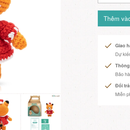
Thêm vào
Giao h
Dự kiến
Thông 
Bảo hà
Đổi tr
Miễn ph