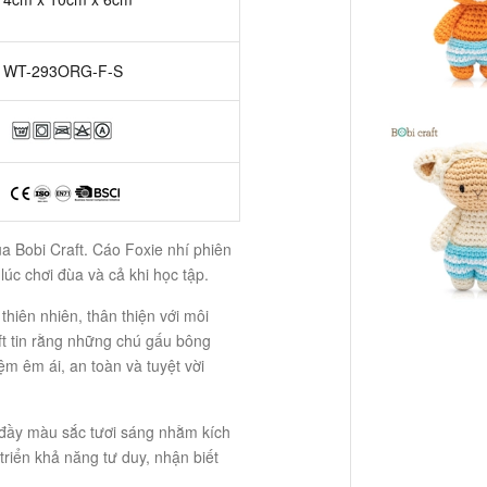
WT-293ORG-F-S
ủa Bobi Craft. Cáo Foxie nhí phiên
úc chơi đùa và cả khi học tập.
thiên nhiên, thân thiện với môi
ft tin rằng những chú gấu bông
m êm ái, an toàn và tuyệt vời
 đầy màu sắc tươi sáng nhằm kích
 triển khả năng tư duy, nhận biết