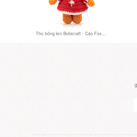
Thú bông len Bobicraft - Cáo Foxie
Nhí - Noel - Đồ chơi an toàn Quà
tặng bé
g