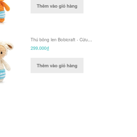
Thêm vào giỏ hàng
Thú bông len Bobicraft - Cừu
Poppy Nhí - Đồ bơi - Đồ chơi an
299.000₫
toàn Quà tặng bé
Thêm vào giỏ hàng