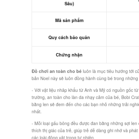
Sâu)
Mã sản phẩm
Quy cách bảo quản
Chứng nhận
Đồ chơi an toàn cho bé
luôn là mục tiêu hướng tới c
bản Noel này sẽ luôn đồng hành cùng bé trong những l
- Với vật liệu nhâp khẩu từ Anh và Mỹ có nguồn gốc từ 
trường, an toàn cho làn da nhạy cảm của bé, Bobi Cra
bằng len sẽ đem đến cho các bạn nhỏ những trải nghiệ
nhất.
- Mỗi loại gấu bông đều được đan bằng những sợi len
thích thị giác của trẻ, giúp trẻ dễ dàng ghi nhớ và phát
các loài động vật trong tự nhiên.