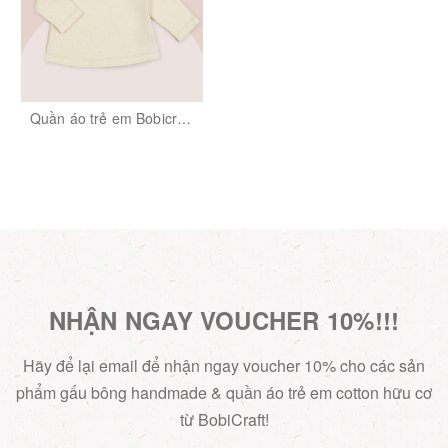
Quần áo trẻ em Bobicraft
- Áo thun bé gái Cổ bèo
tay dài - Cotton hữu cơ
organic an toàn
NHẬN NGAY VOUCHER 10%!!!
Hãy để lại email để nhận ngay voucher 10% cho các sản
phẩm gấu bông handmade & quần áo trẻ em cotton hữu cơ
từ BobiCraft!