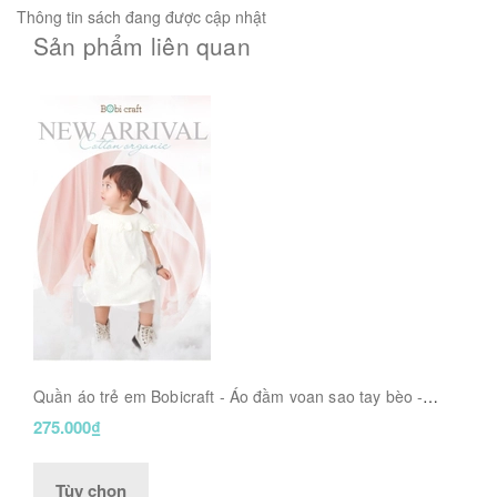
Thông tin sách đang được cập nhật
Sản phẩm liên quan
Quần áo trẻ em Bobicraft - Áo đầm voan sao tay bèo -
Cotton hữu cơ organic an toàn
275.000₫
Tùy chọn