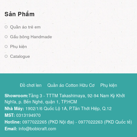
Sản Phẩm
Quần áo trẻ em
Gấu bông Handmade
Phụ kiện
Catalogue
Đồ chơi len
Quần áo Cotton Hữu Cơ
Phụ kiện
Showroom:
Tầng 3 - TTTM Takashimaya, 92-94 Nam Kỳ Khởi
Nghĩa, p. Bến Nghé, quận 1, TP.HCM
Nhà Máy:
1902/1/6 Quốc Lộ 1A, P.Tân Thới Hiệp, Q.12
MST:
0313194970
Hotline:
0977022265 (PKD Nội địa) - 0977022263 (PKD Quốc tế)
Email:
info@bobicraft.com